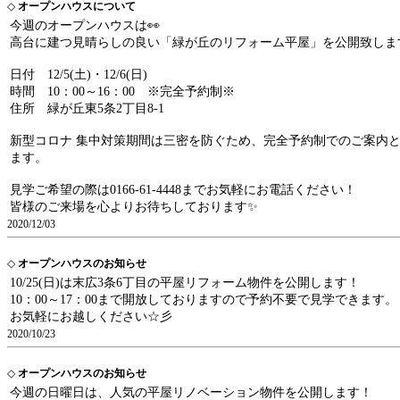
◇
オープンハウスについて
今週のオープンハウスは👀
高台に建つ見晴らしの良い「緑が丘のリフォーム平屋」を公開致しま
日付 12/5(土)・12/6(日)
時間 10：00～16：00 ※完全予約制※
住所 緑が丘東5条2丁目8-1
新型コロナ 集中対策期間は三密を防ぐため、完全予約制でのご案内
ます。
見学ご希望の際は0166-61-4448までお気軽にお電話ください！
皆様のご来場を心よりお待ちしております✨
2020/12/03
◇
オープンハウスのお知らせ
10/25(日)は末広3条6丁目の平屋リフォーム物件を公開します！
10：00～17：00まで開放しておりますので予約不要で見学できます。
お気軽にお越しください☆彡
2020/10/23
◇
オープンハウスのお知らせ
今週の日曜日は、人気の平屋リノベーション物件を公開します！