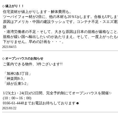
◇
値上がり！！
住宅資材が値上がりします・解体費用も。
ツーバイフォー材が2倍に、他の木材も20％Upします。合板もUPしま
原因はアメリカ・中国の建設ラッシュです。コンテナ不足・スエズ運
故
・港湾労働者の不足・そして、大きな原因は日本の規格が厳格なこと
規格が緩い国へ輸出したいのがあたりまえ。そして、一度上がったも
下がりません。早めの計画を・・・。
2021/04/15
◇
オープンハウスのお知らせ
ご案内できる物件、3件ございます!!
「旭神2条3丁目」
「神楽岡8-3」
「緑が丘東5-2」
1/23(土)・24(日)の2日間、完全予約制にてオープンハウスを開催✨
(10：00～16：00)
0166-61-4448までお電話お待ちしております☻
2021/01/22